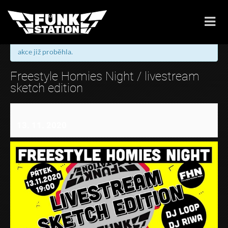
« Všechny Akce
akce již proběhla.
Freestyle Homies Night / livestream
sketch edition
13. 11. 2020