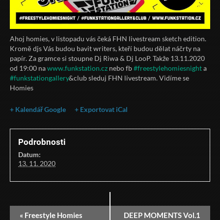
Ahoj homies, v listopadu vás čeká FHN livestream sketch edition.
Kromě djs Vás budou bavit writers, kteří budou dělat náčrty na
papír. Za gramce si stoupne Dj Riwa & Dj LooP. Takže 13.11.2020
od 19:00 na
www.funkstation.cz
nebo fb
#freestylehomiesnight
a
#funkstationgallery
&club sleduj FHN livestream. Vidíme se
Homies
+ Kalendář Google
+ Exportovat iCal
Podrobnosti
Datum:
13. 11. 2020
«
Freestyle Homies
DEEP MOMENTS Vol.1