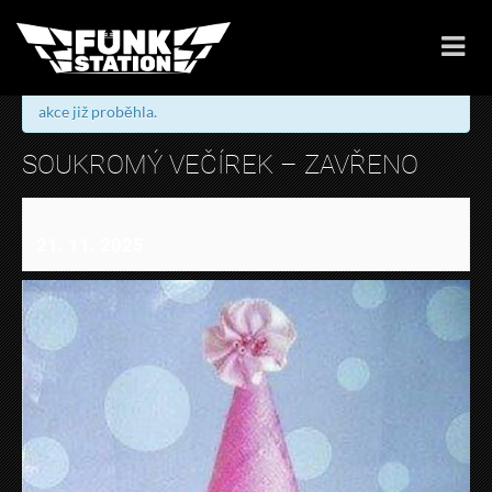
« Všechny Akce
akce již proběhla.
SOUKROMÝ VEČÍREK – ZAVŘENO
21. 11. 2025