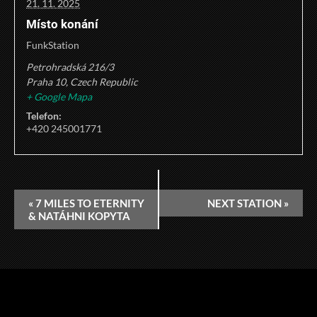
21. 11. 2025
Místo konání
FunkStation
Petrohradská 216/3
Praha 10
,
Czech Republic
+ Google Mapa
Telefon:
+420 245001771
«
7 MILES TO ETERNITY
NEXT STATION
»
& NATÁHNI KOPYTA