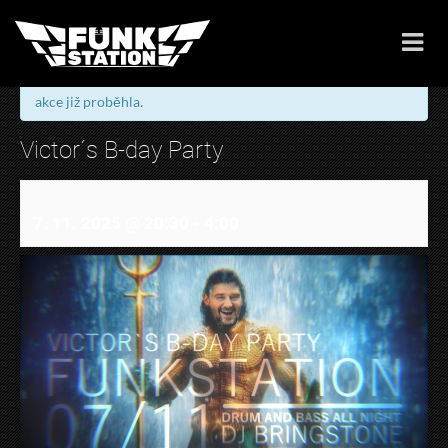
« Všechny Akce
akce již proběhla.
Victor´s B-day Party
7. 11. 2025 @ 20:30
-
4:00