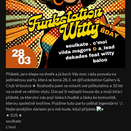
Přátelé, jaro klepe na dveře a já bych Vás moc ráda pozvala na
jedinečnou párty, která se koná 28.3. ve @Funkstation Gallery &
Club Vršovice ★ Rozhodla jsem se oslavit své půlkulatiny a 10 let
na scéně ve větším stylu. Dorazí ti nejlepší house djs a moji blízcí
přátelé, se kterými nás pojí láska k hudbě a láska ke komunitě,
kterou společně tvoříme. Pojďme tuto party udělat legendární ツ.
Nejkrásnějším dárkem pro mě bude, když přijdete
★ DJS ★
soulkate
c’moi