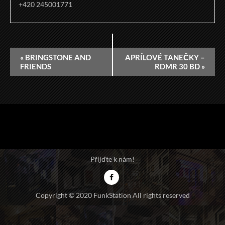
+420 245001771
«
BRINGSTONE AND
APRÍLOVÉ TANEČKY –
FRIENDS
RDMR 30 BD
»
Přijďte k nám!
Copyright © 2020 FunkStation All rights reserved