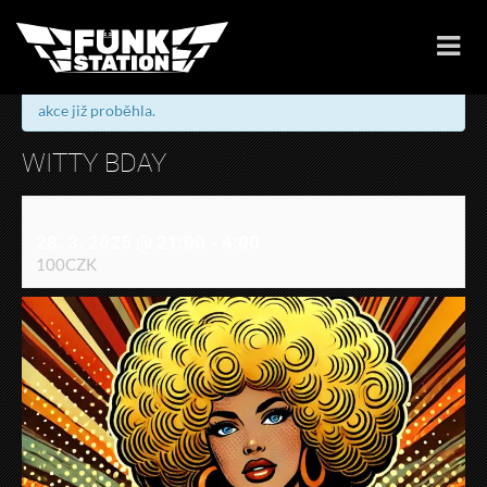
« Všechny Akce
akce již proběhla.
WITTY BDAY
28. 3. 2025 @ 21:00
-
4:00
100CZK