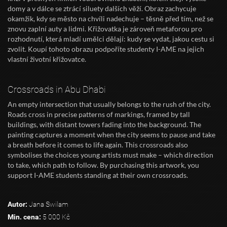
domy a v dálce se ztrácí siluety dalších věží. Obraz zachycuje
okamžik, kdy se město na chvíli nadechuje – těsně před tím, než se
znovu zaplní auty a lidmi. Křižovatka je zároveň metaforou pro
rozhodnutí, která mladí umělci dělají: kudy se vydat, jakou cestu si
zvolit. Koupí tohoto obrazu podpoříte studenty I-AME na jejich
vlastní životní křižovatce.
Crossroads in Abu Dhabi
An empty intersection that usually belongs to the rush of the city.
Roads cross in precise patterns of markings, framed by tall
buildings, with distant towers fading into the background. The
painting captures a moment when the city seems to pause and take
a breath before it comes to life again. This crossroads also
symbolises the choices young artists must make – which direction
to take, which path to follow. By purchasing this artwork, you
support I-AME students standing at their own crossroads.
Autor:
Jana Swilam
Min. cena:
5 000 Kč