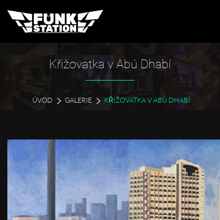
Křižovatka v Abú Dhabí
ÚVOD
GALERIE
KŘIŽOVATKA V ABÚ DHABÍ