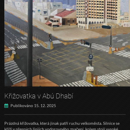
Křižovatka v Abú Dhabí
Publikováno 15. 12. 2025
Prázdná křižovatka, která jinak patří ruchu velkoměsta. Silnice se
kříží v přesných liniích vodorovného značení, kolem stojí vysoké