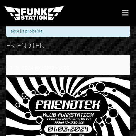
« Všechny Akce
akce již proběhla.
FRIENDTEK
1. 3. 2024 @ 20:00
-
3:00