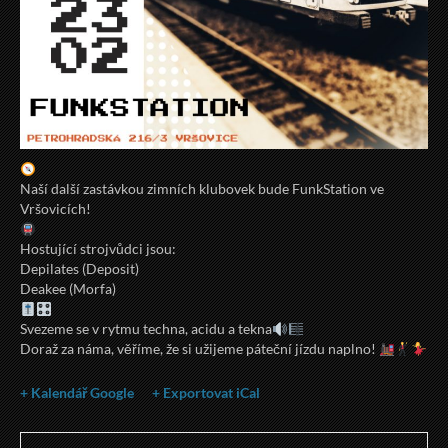
Naší další zastávkou zimních klubovek bude FunkStation ve
Vršovicích!
Hostující strojvůdci jsou:
Depilates (Deposit)
Deakee (Morfa)
Svezeme se v rytmu techna, acidu a tekna
Doraž za náma, věříme, že si užijeme páteční jízdu naplno!
+ Kalendář Google
+ Exportovat iCal