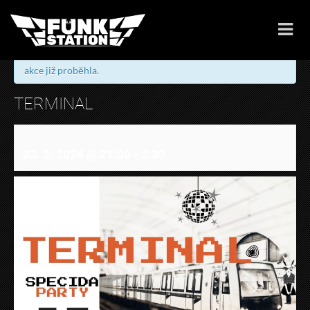
« Všechny Akce
akce již proběhla.
TERMINAL
23. 2. 2024 @ 21:00
-
2:30